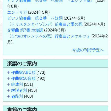
ピアノ協奏曲 第５番 へ長調 〈エジプト風〉
(2024
年8月)
エン・サガ
(2024年5月)
ピアノ協奏曲 第２番 へ短調
(2024年5月)
〈トリスタンとイゾルデ〉前奏曲と愛の死
(2024年4月)
交響曲 第7番 ホ短調
(2024年3月)
〈３つのオレンジへの恋〉行進曲とスケルツォ
(2024年2
月)
今後の刊行予定へ
楽譜のご案内
作曲家ABC順
[473]
作曲家50音順
[492]
編成別
[551]
解説者別
[455]
値段別
[460]
書籍のご案内