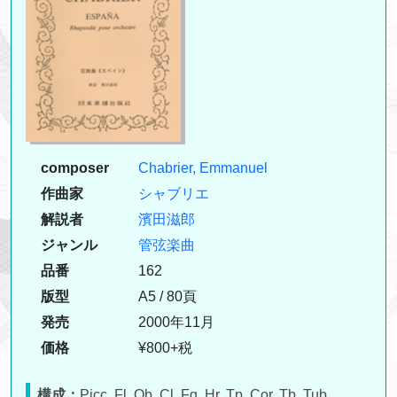
composer
Chabrier, Emmanuel
作曲家
シャブリエ
解説者
濱田滋郎
ジャンル
管弦楽曲
品番
162
版型
A5 / 80頁
発売
2000年11月
価格
¥800+税
構成：
Picc, Fl, Ob, Cl, Fg, Hr, Tp, Cor, Tb, Tub,