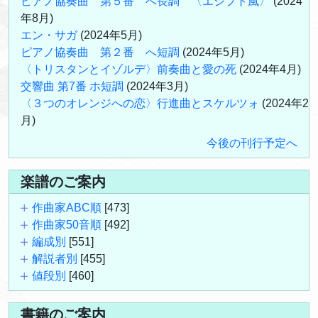
ピアノ協奏曲 第５番 へ長調 〈エジプト風〉
(2024
年8月)
エン・サガ
(2024年5月)
ピアノ協奏曲 第２番 へ短調
(2024年5月)
〈トリスタンとイゾルデ〉前奏曲と愛の死
(2024年4月)
交響曲 第7番 ホ短調
(2024年3月)
〈３つのオレンジへの恋〉行進曲とスケルツォ
(2024年2
月)
今後の刊行予定へ
楽譜のご案内
作曲家ABC順
[473]
作曲家50音順
[492]
編成別
[551]
解説者別
[455]
値段別
[460]
書籍のご案内