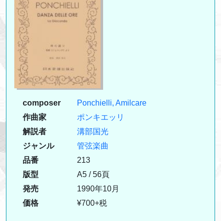
composer
Ponchielli, Amilcare
作曲家
ポンキエッリ
解説者
溝部国光
ジャンル
管弦楽曲
品番
213
版型
A5 / 56頁
発売
1990年10月
価格
¥700+税