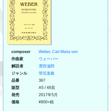
composer
Weber, Carl Maria von
作曲家
ウェーバー
解説者
濱田滋郎
ジャンル
管弦楽曲
品番
367
版型
A5 / 48頁
発売
2017年5月
価格
¥800+税