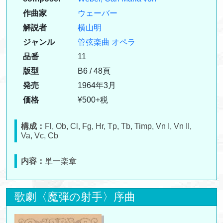
作曲家
ウェーバー
解説者
横山明
ジャンル
管弦楽曲
オペラ
品番
11
版型
B6 / 48頁
発売
1964年3月
価格
¥500+税
構成：
Fl, Ob, Cl, Fg, Hr, Tp, Tb, Timp, Vn I, Vn II,
Va, Vc, Cb
内容：
単一楽章
歌劇〈魔弾の射手〉序曲