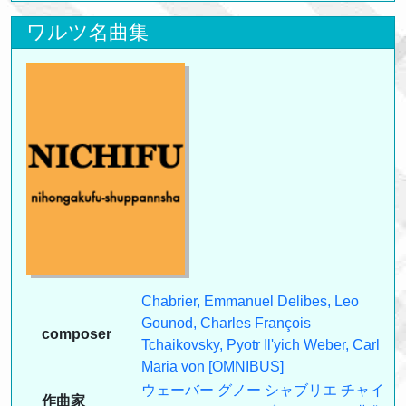
ワルツ名曲集
Chabrier, Emmanuel
Delibes, Leo
Gounod, Charles François
composer
Tchaikovsky, Pyotr Il'yich
Weber, Carl
Maria von
[OMNIBUS]
ウェーバー
グノー
シャブリエ
チャイ
作曲家