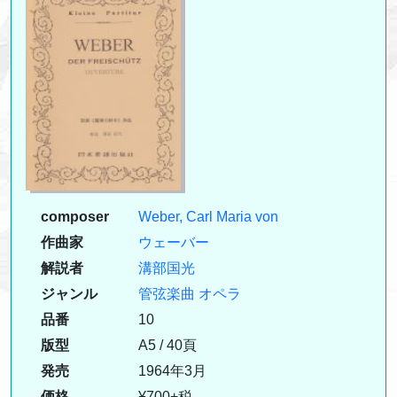
composer
Weber, Carl Maria von
作曲家
ウェーバー
解説者
溝部国光
ジャンル
管弦楽曲
オペラ
品番
10
版型
A5 / 40頁
発売
1964年3月
価格
¥700+税