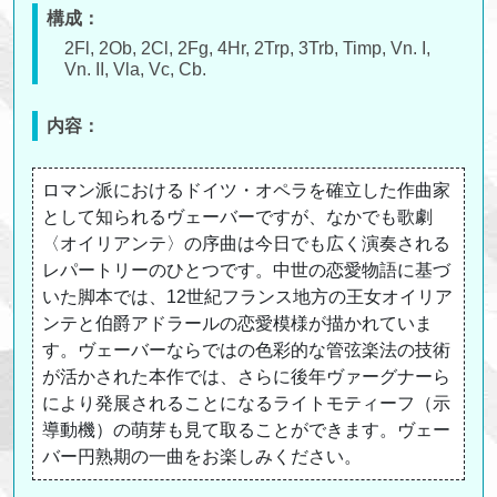
構成：
2Fl, 2Ob, 2Cl, 2Fg, 4Hr, 2Trp, 3Trb, Timp, Vn. I,
Vn. II, Vla, Vc, Cb.
内容：
ロマン派におけるドイツ・オペラを確立した作曲家
として知られるヴェーバーですが、なかでも歌劇
〈オイリアンテ〉の序曲は今日でも広く演奏される
レパートリーのひとつです。中世の恋愛物語に基づ
いた脚本では、12世紀フランス地方の王女オイリア
ンテと伯爵アドラールの恋愛模様が描かれていま
す。ヴェーバーならではの色彩的な管弦楽法の技術
が活かされた本作では、さらに後年ヴァーグナーら
により発展されることになるライトモティーフ（示
導動機）の萌芽も見て取ることができます。ヴェー
バー円熟期の一曲をお楽しみください。