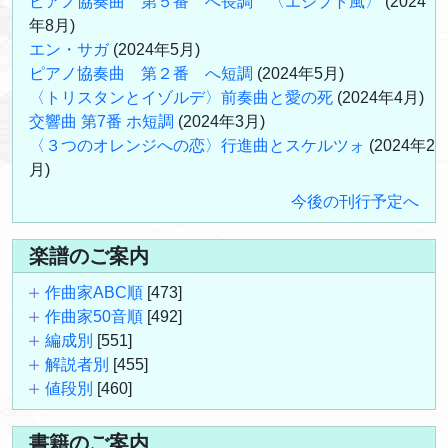
ピアノ協奏曲 第５番 へ長調 〈エジプト風〉
(2024
年8月)
エン・サガ
(2024年5月)
ピアノ協奏曲 第２番 へ短調
(2024年5月)
〈トリスタンとイゾルデ〉前奏曲と愛の死
(2024年4月)
交響曲 第7番 ホ短調
(2024年3月)
〈３つのオレンジへの恋〉行進曲とスケルツォ
(2024年2
月)
今後の刊行予定へ
楽譜のご案内
作曲家ABC順
[473]
作曲家50音順
[492]
編成別
[551]
解説者別
[455]
値段別
[460]
書籍のご案内