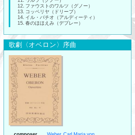
11. ワルツ（グノー）
12. ファウストのワルツ（グノー）
13. コッペリヤ（ドリーブ）
14. イル・バチオ（アルディーティ）
15. 春のほほえみ（デプレー）
歌劇〈オベロン〉序曲
composer
Weber, Carl Maria von