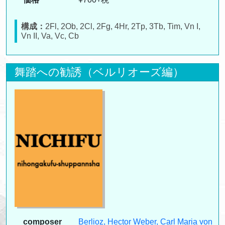
構成：
2Fl, 2Ob, 2Cl, 2Fg, 4Hr, 2Tp, 3Tb, Tim, Vn I,
Vn II, Va, Vc, Cb
舞踏への勧誘（ベルリオーズ編）
composer
Berlioz, Hector
Weber, Carl Maria von