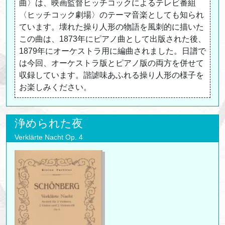
曲〉は、映画監督ヒッチコックによるテレビ番組
〈ヒッチコック劇場〉のテーマ音楽としても知られ
ています。壊れた操り人形の物語を風刺的に描いた
この曲は、1873年にピアノ曲として出版された後、
1879年にオーケストラ用に編曲されました。日譜で
は今回、オーケストラ版とピアノ版の両方を併せて
収録しています。諧謔味あふれる操り人形の様子を
お楽しみください。
浄められた夜
Verklärte Nacht Op. 4