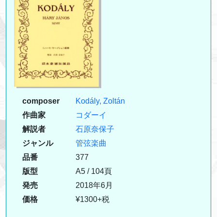
composer
Kodály, Zoltán
作曲家
コダーイ
解説者
石原奈保子
ジャンル
管弦楽曲
品番
377
版型
A5 / 104頁
発売
2018年6月
価格
¥1300+税