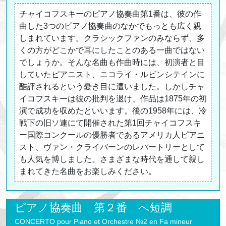
チャイコフスキーのピアノ協奏曲第1番は、彼の作
曲した3つのピアノ協奏曲のなかでもっとも広く親
しまれています。クラシックファンのみならず、多
くの方がどこかで耳にしたことのある一曲ではない
でしょうか。そんな名曲も作曲時には、初演者と目
していたピアニスト、ニコライ・ルビンシテインに
酷評されるという憂き目に遭いました。しかしチャ
イコフスキーは彼の批判を退け、作品は1875年の初
演で成功を収めたといいます。後の1958年には、冷
戦下の旧ソ連にて開催された第1回チャイコフスキ
ー国際コンクールの優勝者であるアメリカ人ピアニ
スト、ヴァン・クライバーンのレパートリーとして
も人気を博しました。さまざまな時代を通して親し
まれてきた名曲をお楽しみください。
ピアノ協奏曲 第２番 へ短調
CONCERTO pour Piano et Orchestre №2 en Fa mineur