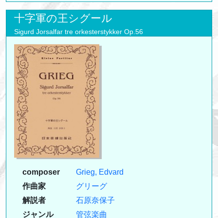
十字軍の王シグール
Sigurd Jorsalfar tre orkesterstykker Op.56
composer
Grieg, Edvard
作曲家
グリーグ
解説者
石原奈保子
ジャンル
管弦楽曲