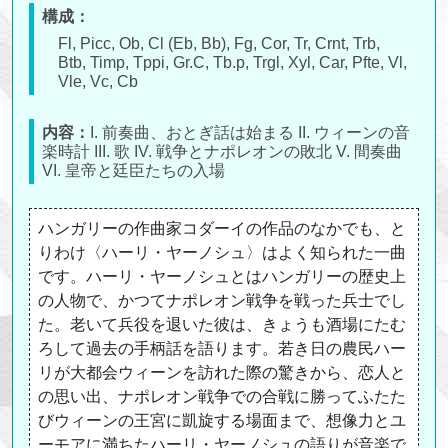
構成：
Fl, Picc, Ob, Cl (Eb, Bb), Fg, Cor, Tr, Crnt, Trb,
Btb, Timp, Tppi, Gr.C, Tb.p, Trgl, Xyl, Car, Pfte, Vl,
Vle, Vc, Cb
内容：
I. 前奏曲、おとぎ話は始まる II. ウィーンの音
楽時計 III. 歌 IV. 戦争とナポレオンの敗北 V. 間奏曲
VI. 皇帝と廷臣たちの入場
ハンガリーの作曲家コダーイの作品のなかでも、と
りわけ〈ハーリ・ヤーノシュ〉はよく知られた一曲
です。ハーリ・ヤーノシュとはハンガリーの歴史上
の人物で、かつてナポレオン戦争を戦った兵士でし
た。老いて兵役を退いた彼は、きょうも酒場にたむ
ろして過去の手柄話を語ります。若き日の農民ハー
リが大都会ウィーンを訪れた際の驚きから、恋人と
の思い出、ナポレオン戦争での合戦に勝ってふたた
びウィーンの王宮に凱旋する場面まで、想像力とユ
ーモアに満ちたハーリ・ヤーノシュの語りが音楽で