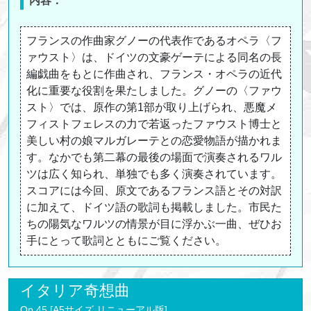
内容：
フランスの作曲家グノーの代表作であるオペラ〈フ
ァウスト〉は、ドイツの文豪ゲーテによる同名の長
編戯曲をもとに作曲され、フランス・オペラの近代
化に重要な役割を果たしました。グノーの〈ファウ
スト〉では、原作の第1部が取り上げられ、悪魔メ
フィストフェレスの力で若返ったファウスト博士と
美しい村の娘マルガレーテとの恋愛物語が描かれま
す。なかでも第二幕の最後の場面で演奏されるワル
ツは広く知られ、単独でも多く演奏されています。
スコアには今回、原文であるフランス語とその対訳
に加えて、ドイツ語の歌詞も掲載しました。市民た
ちの陽気なワルツの情景が目に浮かぶ一曲、ぜひお
手にとって歌詞とともにご覧ください。
イタリア奇想曲
Op.45 [A5サイズ リニューアル版]