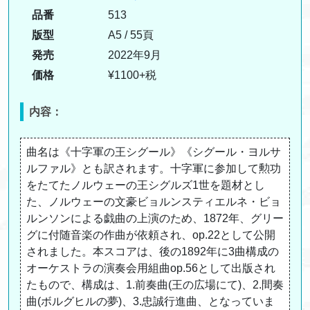
品番
513
版型
A5 / 55頁
発売
2022年9月
価格
¥1100+税
内容：
曲名は《十字軍の王シグール》《シグール・ヨルサ
ルファル》とも訳されます。十字軍に参加して勲功
をたてたノルウェーの王シグルズ1世を題材とし
た、ノルウェーの文豪ビョルンスティエルネ・ビョ
ルンソンによる戯曲の上演のため、1872年、グリー
グに付随音楽の作曲が依頼され、op.22として公開
されました。本スコアは、後の1892年に3曲構成の
オーケストラの演奏会用組曲op.56として出版され
たもので、構成は、1.前奏曲(王の広場にて)、2.間奏
曲(ボルグヒルの夢)、3.忠誠行進曲、となっていま