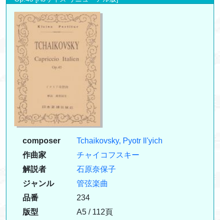
composer
Tchaikovsky, Pyotr Il'yich
作曲家
チャイコフスキー
解説者
石原奈保子
ジャンル
管弦楽曲
品番
234
版型
A5 / 112頁