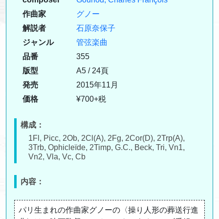
作曲家
グノー
解説者
石原奈保子
ジャンル
管弦楽曲
品番
355
版型
A5 / 24頁
発売
2015年11月
価格
¥700+税
構成：
1Fl, Picc, 2Ob, 2Cl(A), 2Fg, 2Cor(D), 2Trp(A),
3Trb, Ophicleïde, 2Timp, G.C., Beck, Tri, Vn1,
Vn2, Vla, Vc, Cb
内容：
パリ生まれの作曲家グノーの〈操り人形の葬送行進