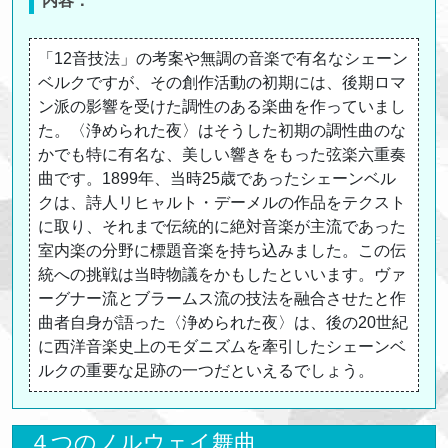
内容：
「12音技法」の考案や無調の音楽で有名なシェーン
ベルクですが、その創作活動の初期には、後期ロマ
ン派の影響を受けた調性のある楽曲を作っていまし
た。〈浄められた夜〉はそうした初期の調性曲のな
かでも特に有名な、美しい響きをもった弦楽六重奏
曲です。1899年、当時25歳であったシェーンベル
クは、詩人リヒャルト・デーメルの作品をテクスト
に取り、それまで伝統的に絶対音楽が主流であった
室内楽の分野に標題音楽を持ち込みました。この伝
統への挑戦は当時物議をかもしたといいます。ヴァ
ーグナー流とブラームス流の技法を融合させたと作
曲者自身が語った〈浄められた夜〉は、後の20世紀
に西洋音楽史上のモダニズムを牽引したシェーンベ
ルクの重要な足跡の一つだといえるでしょう。
４つのノルウェイ舞曲