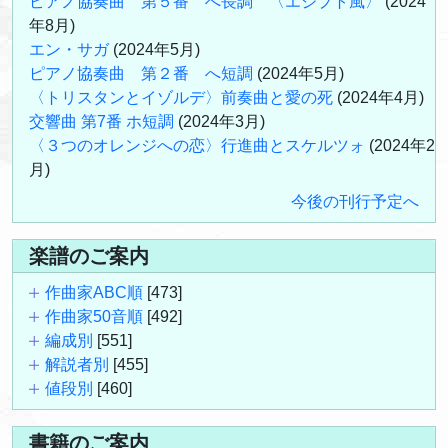
ピアノ協奏曲 第５番 へ長調 〈エジプト風〉
(2024
年8月)
エン・サガ
(2024年5月)
ピアノ協奏曲 第２番 へ短調
(2024年5月)
〈トリスタンとイゾルデ〉前奏曲と愛の死
(2024年4月)
交響曲 第7番 ホ短調
(2024年3月)
〈３つのオレンジへの恋〉行進曲とスケルツォ
(2024年2
月)
今後の刊行予定へ
楽譜のご案内
作曲家ABC順
[473]
作曲家50音順
[492]
編成別
[551]
解説者別
[455]
値段別
[460]
書籍のご案内