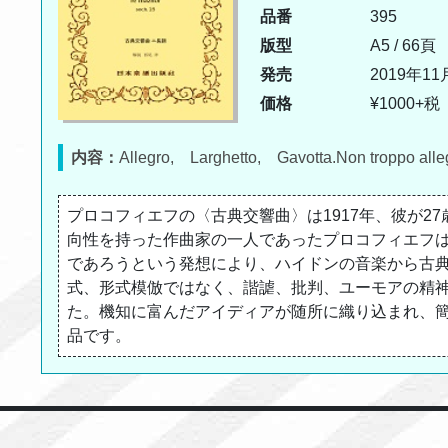
品番
395
版型
A5 / 66頁
発売
2019年11
価格
¥1000+税
内容：
Allegro, Larghetto, Gavotta.Non troppo alle
プロコフィエフの〈古典交響曲〉は1917年、彼が2
向性を持った作曲家の一人であったプロコフィエフ
であろうという発想により、ハイドンの音楽から古
式、形式模倣ではなく、諧謔、批判、ユーモアの精
た。機知に富んだアイディアが随所に織り込まれ、
品です。