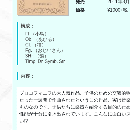
発売
2011年3月
価格
¥1000+税
構成：
Fl.（小鳥）
Ob. （あひる）
Cl. （猫）
Fg. （おじいさん）
3Hr. （狼）
Timp. Dr. Symb. Str.
内容：
プロコフィエフの大人気作品、子供のための交響的
たった一週間で作曲されたというこの作品、実は音
ものなのです。子供たちに楽器を紹介する目的のた
性能が十分に引き出されています。こんなに面白い
い!?