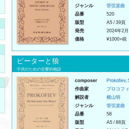
ジャンル
管弦楽曲
品番
520
版型
A5 / 39頁
発売
2024年2月
価格
¥1000+税
ピーターと狼
子供のための交響的物語
composer
Prokofiev,
作曲家
プロコフ
解説者
横山明
ジャンル
管弦楽曲
品番
58
版型
A5 / 88頁