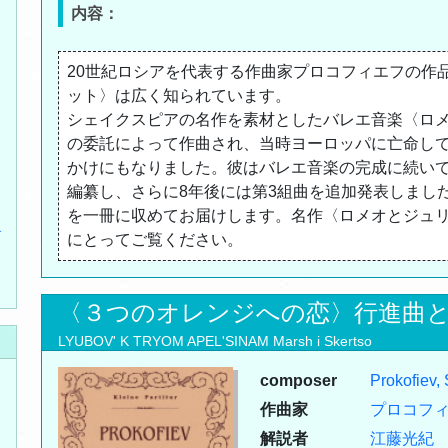
内容：
20世紀ロシアを代表する作曲家プロコフィエフの作
ット〉は広く知られています。
シェイクスピアの名作を素材としたバレエ音楽〈ロメ
の委託によって作曲され、当時ヨーロッパに亡命し
かけにもなりました。彼はバレエ音楽の完成に続いて
編纂し、さらに8年後には第3組曲を追加発表しまし
を一冊に収めてお届けします。名作〈ロメオとジュ
ォ
にとってご覧ください。
〈３つのオレンジへの恋〉行進曲
LYUBOV' K TRYOM APEL'SINAM Marsh i Skertso
composer
Prokofiev,
作曲家
プロコフ
解説者
江藤光紀