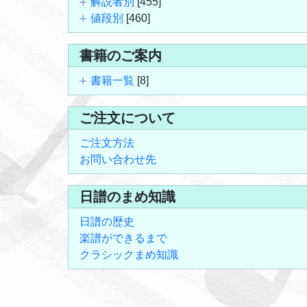
解説者別
[455]
値段別
[460]
書籍のご案内
書籍一覧
[8]
ご注文について
ご注文方法
お問い合わせ先
日譜のまめ知識
日譜の歴史
楽譜ができるまで
クラシックまめ知識