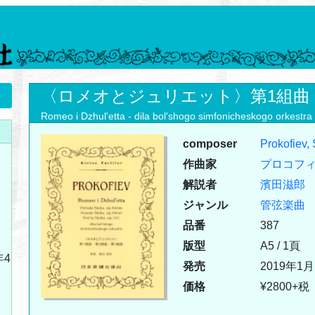
〈ロメオとジュリエット〉第1組曲
Romeo i Dzhul'etta - dila bol'shogo simfonicheskogo orkestra
composer
Prokofiev,
作曲家
プロコフ
解説者
濱田滋郎
ジャンル
管弦楽曲
品番
387
版型
A5 / 1頁
年4
発売
2019年1月
価格
¥2800+税