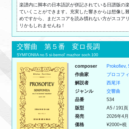
楽譜内に脚本の日本語訳が併記されている日譜版の
ていくことができます。充実した響きからは想像し
めですから、まだスコアを読み慣れない方がスコア
リかもしれませんね！
交響曲 第５番 変ロ長調
SYMFONIIA no.5 si-bemol' mazhor soch.100
composer
Prokofiev,
作曲家
プロコフ
解説者
西尾洋
ジャンル
交響曲
品番
534
版型
A5 / 191頁
発売
2026年4月
価格
¥2000+税