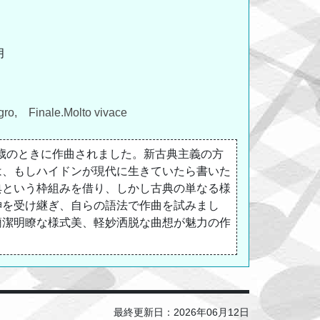
月
gro, Finale.Molto vivace
7歳のときに作曲されました。新古典主義の方
は、もしハイドンが現代に生きていたら書いた
典という枠組みを借り、しかし古典の単なる様
神を受け継ぎ、自らの語法で作曲を試みまし
簡潔明瞭な様式美、軽妙洒脱な曲想が魅力の作
最終更新日：2026年06月12日