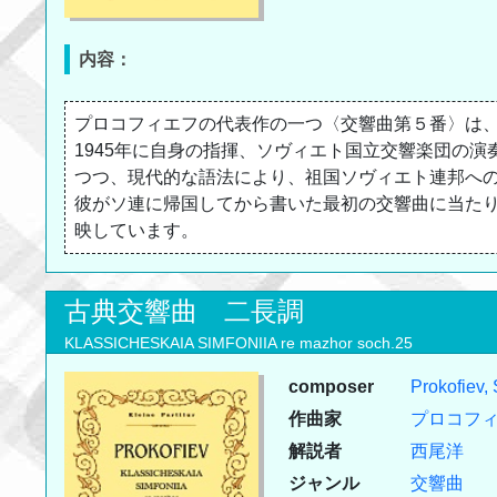
内容：
プロコフィエフの代表作の一つ〈交響曲第５番〉は、
1945年に自身の指揮、ソヴィエト国立交響楽団の
つつ、現代的な語法により、祖国ソヴィエト連邦へ
彼がソ連に帰国してから書いた最初の交響曲に当た
映しています。
古典交響曲 二長調
KLASSICHESKAIA SIMFONIIA re mazhor soch.25
composer
Prokofiev,
作曲家
プロコフ
解説者
西尾洋
ジャンル
交響曲