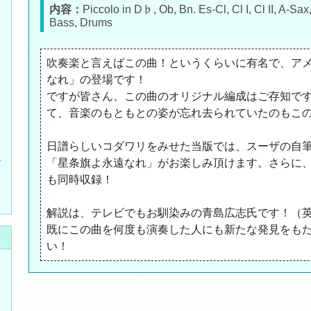
内容：
Piccolo in D♭, Ob, Bn. Es-Cl, Cl I, Cl II, A-Sa
Bass, Drums
吹奏楽と言えばこの曲！というくらいに有名で、アメ
なれ」の登場です！
ですが皆さん、この曲のオリジナル編成はご存知で
て、音楽のもともとの姿が忘れ去られていたのもこ
日譜らしいコダワリをみせた当版では、スーザの自
ォ
「星条旗よ永遠なれ」がお楽しみ頂けます。さらに
も同時収録！
解説は、テレビでもお馴染みの青島広志氏です！（
既にこの曲を何度も演奏した人にも新たな発見をも
い！