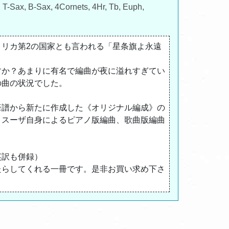
x, T-Sax, B-Sax, 4Cornets, 4Hr, Tb, Euph,
リカ第2の国家とも言われる「星条旗よ永遠
すか？あまりに有名で編曲が夜に溢れすぎてい
の曲の状況でした。
筆譜から新たに作成した《オリジナル編成》の
、スーザ自身によるピアノ版編曲、歌曲版編曲
英訳も併録）
たらしてくれる一冊です。是非お買い求め下さ