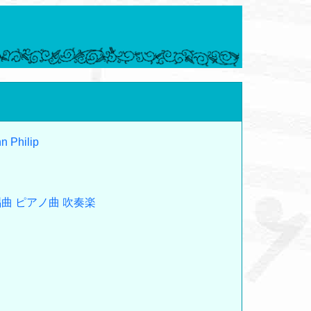
n Philip
唱曲
ピアノ曲
吹奏楽