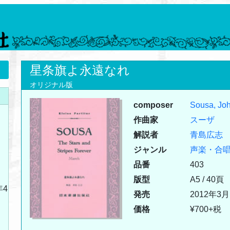
星条旗よ永遠なれ
オリジナル版
composer
Sousa, Joh
作曲家
スーザ
解説者
青島広志
ジャンル
声楽・合
品番
403
版型
A5 / 40頁
年4
発売
2012年3月
価格
¥700+税