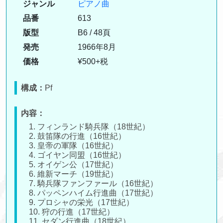
ジャンル
ピアノ曲
品番
613
版型
B6 / 48頁
発売
1966年8月
価格
¥500+税
構成：
Pf
内容：
1. フィンランド騎兵隊（18世紀）
2. 鼓笛隊の行進（16世紀）
3. 皇帝の軍隊（16世紀）
4. ゴイヤン同盟（16世紀）
5. オイゲン公（17世紀）
6. 維新マーチ（19世紀）
7. 騎兵隊ファンファール（16世紀）
8. パッペンハイム行進曲（17世紀）
9. プロシャの栄光（17世紀）
10. 狩の行進（17世紀）
11. セダン行進曲（18世紀）