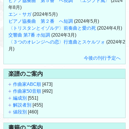
ピアノ協奏曲 第５番 へ長調 〈エジプト風〉
(2024
年8月)
エン・サガ
(2024年5月)
ピアノ協奏曲 第２番 へ短調
(2024年5月)
〈トリスタンとイゾルデ〉前奏曲と愛の死
(2024年4月)
交響曲 第7番 ホ短調
(2024年3月)
〈３つのオレンジへの恋〉行進曲とスケルツォ
(2024年2
月)
今後の刊行予定へ
楽譜のご案内
作曲家ABC順
[473]
作曲家50音順
[492]
編成別
[551]
解説者別
[455]
値段別
[460]
書籍のご案内