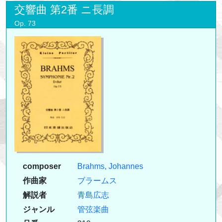
交響曲 第2番 ニ長調
Op. 73
composer
Brahms, Johannes
作曲家
ブラームス
解説者
青島広志
ジャンル
管弦楽曲