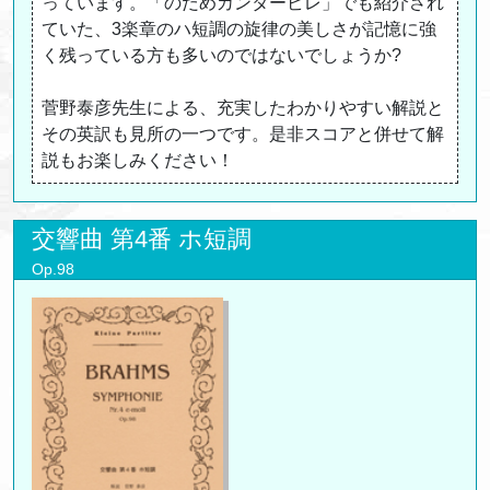
っています。「のだめカンタービレ」でも紹介され
ていた、3楽章のハ短調の旋律の美しさが記憶に強
く残っている方も多いのではないでしょうか?
菅野泰彦先生による、充実したわかりやすい解説と
その英訳も見所の一つです。是非スコアと併せて解
説もお楽しみください！
交響曲 第4番 ホ短調
Op.98