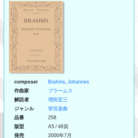
composer
Brahms, Johannes
作曲家
ブラームス
解説者
増田宏三
ジャンル
管弦楽曲
品番
258
版型
A5 / 48頁
発売
2000年7月