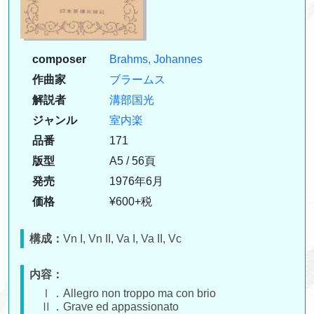
composer
Brahms, Johannes
作曲家
ブラームス
解説者
溝部国光
ジャンル
室内楽
品番
171
版型
A5 / 56頁
発売
1976年6月
価格
¥600+税
構成：
Vn I, Vn II, Va I, Va II, Vc
内容：
Ⅰ．Allegro non troppo ma con brio
Ⅱ．Grave ed appassionato