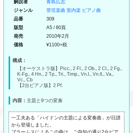
解説者
青島広志
ジャンル
管弦楽曲
室内楽
ピアノ曲
品番
309
版型
A5 / 80頁
発売
2010年2月
価格
¥1100+税
構成：
【オーケストラ版】Picc., 2 Fl., 2 Ob., 2 Cl., 2 Fg.,
K-Fg., 4 Hn., 2 Tp., Tri., Timp., Vn.I., Vn.II., Va.,
Vc., Cb
【2台ピアノ版】2 Pf.
内容：
主題と9つの変奏
一工夫ある「ハイドンの主題による変奏曲」が日譜
から登場しました。
ブラームスによるこの曲は、ご存知の通り2台ピア