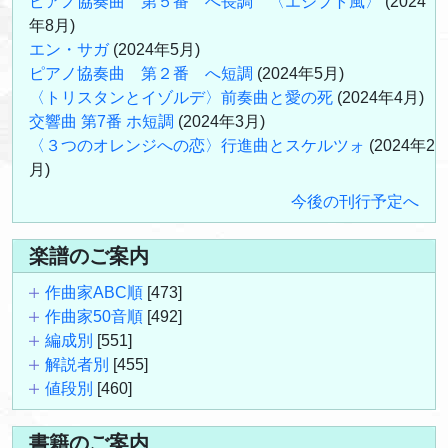
ピアノ協奏曲 第５番 へ長調 〈エジプト風〉
(2024
年8月)
エン・サガ
(2024年5月)
ピアノ協奏曲 第２番 へ短調
(2024年5月)
〈トリスタンとイゾルデ〉前奏曲と愛の死
(2024年4月)
交響曲 第7番 ホ短調
(2024年3月)
〈３つのオレンジへの恋〉行進曲とスケルツォ
(2024年2
月)
今後の刊行予定へ
楽譜のご案内
作曲家ABC順
[473]
作曲家50音順
[492]
編成別
[551]
解説者別
[455]
値段別
[460]
書籍のご案内