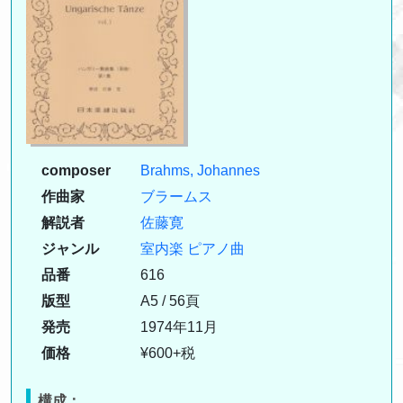
composer
Brahms, Johannes
作曲家
ブラームス
解説者
佐藤寛
ジャンル
室内楽
ピアノ曲
品番
616
版型
A5 / 56頁
発売
1974年11月
価格
¥600+税
構成：