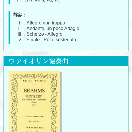
内容：
Ⅰ．Allegro non troppo
Ⅱ．Andante, un poco Adagio
Ⅲ．Scherzo - Allegro
Ⅳ．Finale - Poco sostenuto
ヴァイオリン協奏曲