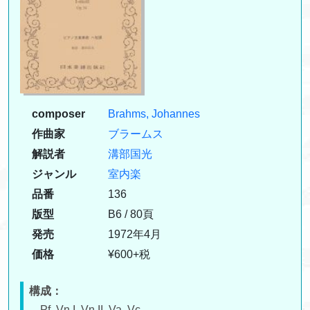
composer
Brahms, Johannes
作曲家
ブラームス
解説者
溝部国光
ジャンル
室内楽
品番
136
版型
B6 / 80頁
発売
1972年4月
価格
¥600+税
構成：
Pf, Vn I, Vn II, Va, Vc