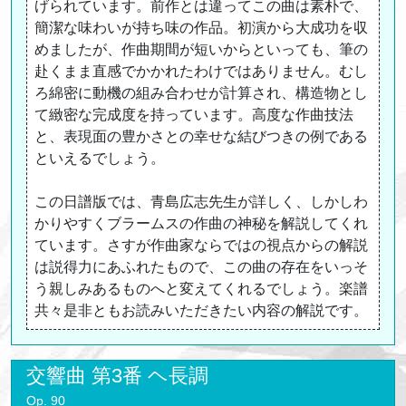
げられています。前作とは違ってこの曲は素朴で、
簡潔な味わいが持ち味の作品。初演から大成功を収
めましたが、作曲期間が短いからといっても、筆の
赴くまま直感でかかれたわけではありません。むし
ろ綿密に動機の組み合わせが計算され、構造物とし
て緻密な完成度を持っています。高度な作曲技法
と、表現面の豊かさとの幸せな結びつきの例である
といえるでしょう。
この日譜版では、青島広志先生が詳しく、しかしわ
かりやすくブラームスの作曲の神秘を解説してくれ
ています。さすが作曲家ならではの視点からの解説
は説得力にあふれたもので、この曲の存在をいっそ
う親しみあるものへと変えてくれるでしょう。楽譜
共々是非ともお読みいただきたい内容の解説です。
交響曲 第3番 ヘ長調
Op. 90