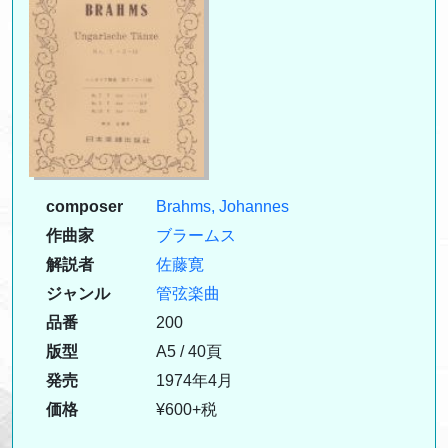
composer
Brahms, Johannes
作曲家
ブラームス
解説者
佐藤寛
ジャンル
管弦楽曲
品番
200
版型
A5 / 40頁
発売
1974年4月
価格
¥600+税