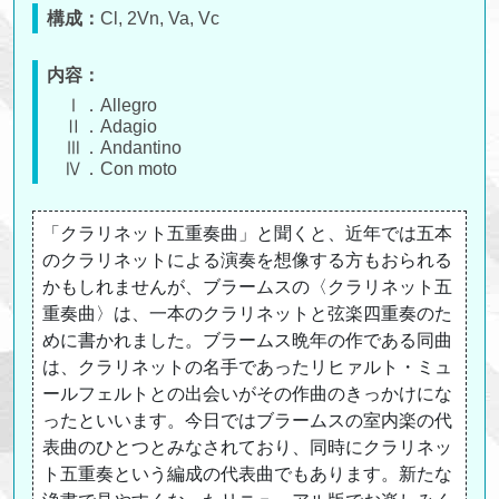
構成：
Cl, 2Vn, Va, Vc
内容：
Ⅰ．Allegro
Ⅱ．Adagio
Ⅲ．Andantino
Ⅳ．Con moto
「クラリネット五重奏曲」と聞くと、近年では五本
のクラリネットによる演奏を想像する方もおられる
かもしれませんが、ブラームスの〈クラリネット五
重奏曲〉は、一本のクラリネットと弦楽四重奏のた
めに書かれました。ブラームス晩年の作である同曲
は、クラリネットの名手であったリヒァルト・ミュ
ールフェルトとの出会いがその作曲のきっかけにな
ったといいます。今日ではブラームスの室内楽の代
表曲のひとつとみなされており、同時にクラリネッ
ト五重奏という編成の代表曲でもあります。新たな