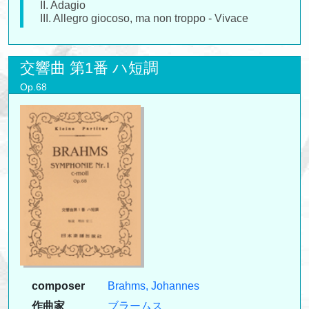
II. Adagio
III. Allegro giocoso, ma non troppo - Vivace
交響曲 第1番 ハ短調
Op.68
composer
Brahms, Johannes
作曲家
ブラームス