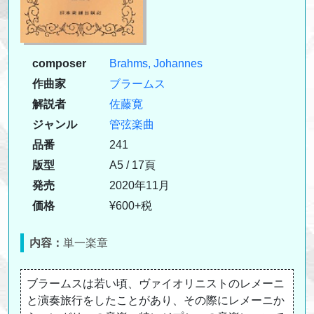
composer
Brahms, Johannes
作曲家
ブラームス
解説者
佐藤寛
ジャンル
管弦楽曲
品番
241
版型
A5 / 17頁
発売
2020年11月
価格
¥600+税
内容：
単一楽章
ブラームスは若い頃、ヴァイオリニストのレメーニ
と演奏旅行をしたことがあり、その際にレメーニか