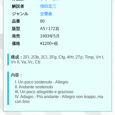
解説者
増田宏三
ジャンル
交響曲
品番
80
版型
A5 / 172頁
発売
1993年5月
価格
¥1200+税
構成：
2Fl, 2Ob, 2Cl, 2Fg, Cfg, 4Hr, 2Tp, Timp, Vn I,
Vn II, Va, Vc, Cb
内容：
I. Un poco sostenuto - Allegro
II. Andante sostenuto
III. Un poco allegretto e grazioso
IV. Adagio - Più andante - Allegro non troppo, ma
con brio