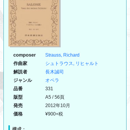
composer
Strauss, Richard
作曲家
シュトラウス, リヒャルト
解説者
長木誠司
ジャンル
オペラ
品番
331
版型
A5 / 56頁
発売
2012年10月
価格
¥900+税
構成：