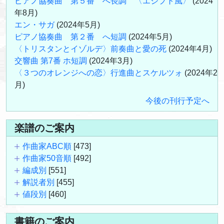
ピアノ協奏曲 第５番 へ長調 〈エジプト風〉
(2024
年8月)
エン・サガ
(2024年5月)
ピアノ協奏曲 第２番 へ短調
(2024年5月)
〈トリスタンとイゾルデ〉前奏曲と愛の死
(2024年4月)
交響曲 第7番 ホ短調
(2024年3月)
〈３つのオレンジへの恋〉行進曲とスケルツォ
(2024年2
月)
今後の刊行予定へ
楽譜のご案内
作曲家ABC順
[473]
作曲家50音順
[492]
編成別
[551]
解説者別
[455]
値段別
[460]
書籍のご案内