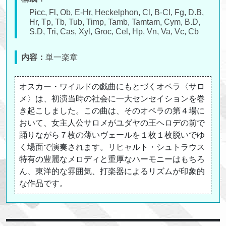
Picc, Fl, Ob, E-Hr, Heckelphon, Cl, B-Cl, Fg, D.B,
Hr, Tp, Tb, Tub, Timp, Tamb, Tamtam, Cym, B.D,
S.D, Tri, Cas, Xyl, Groc, Cel, Hp, Vn, Va, Vc, Cb
内容：
単一楽章
オスカー・ワイルドの戯曲にもとづくオペラ〈サロ
メ〉は、初演当時の社会に一大センセイションを巻
き起こしました。この曲は、そのオペラの第４場に
おいて、女主人公サロメがユダヤの王ヘロデの前で
踊りながら７枚の薄いヴェールを１枚１枚脱いでゆ
く場面で演奏されます。リヒャルト・シュトラウス
特有の豊麗なメロディと重厚なハーモニーはもちろ
ん、東洋的な雰囲気、打楽器によるリズムが印象的
な作品です。