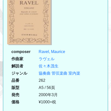
composer
Ravel, Maurice
作曲家
ラヴェル
解説者
佐々木茂生
ジャンル
協奏曲
管弦楽曲
室内楽
品番
262
版型
A5 / 56頁
発売
2000年3月
価格
¥1000+税