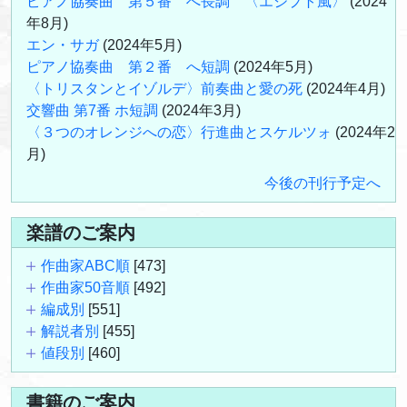
ピアノ協奏曲 第５番 へ長調 〈エジプト風〉
(2024
年8月)
エン・サガ
(2024年5月)
ピアノ協奏曲 第２番 へ短調
(2024年5月)
〈トリスタンとイゾルデ〉前奏曲と愛の死
(2024年4月)
交響曲 第7番 ホ短調
(2024年3月)
〈３つのオレンジへの恋〉行進曲とスケルツォ
(2024年2
月)
今後の刊行予定へ
楽譜のご案内
作曲家ABC順
[473]
作曲家50音順
[492]
編成別
[551]
解説者別
[455]
値段別
[460]
書籍のご案内