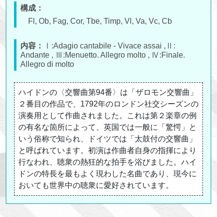
構成：
Fl, Ob, Fag, Cor, Tbe, Timp, Vl, Va, Vc, Cb
内容：
Ⅰ:Adagio cantabile - Vivace assai ,Ⅱ:
Andante , Ⅲ:Menuetto. Allegro molto , Ⅳ:Finale.
Allegro di molto
ハイドンの〈交響曲第94番〉は「ザロモン交響曲」
２番目の作品で、1792年のロンドン社交シーズンの
演奏用として作曲されました。これは第２楽章の例
の有名な箇所によって、英国では一般に「驚愕」と
いう俗称で知られ、ドイツでは「太鼓付の交響曲」
と呼ばれています。初演は作曲者自身の指揮により
行なわれ、聴衆の熱狂的な拍手を浴びました。ハイ
ドンの特長を最もよく現わした名曲であり、現今に
おいても世界中の聴衆に愛好されています。