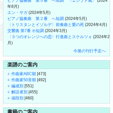
ピアノ協奏曲 第５番 へ長調 〈エジプト風〉
(2024
年8月)
エン・サガ
(2024年5月)
ピアノ協奏曲 第２番 へ短調
(2024年5月)
〈トリスタンとイゾルデ〉前奏曲と愛の死
(2024年4月)
交響曲 第7番 ホ短調
(2024年3月)
〈３つのオレンジへの恋〉行進曲とスケルツォ
(2024年2
月)
今後の刊行予定へ
楽譜のご案内
作曲家ABC順
[473]
作曲家50音順
[492]
編成別
[551]
解説者別
[455]
値段別
[460]
書籍のご案内