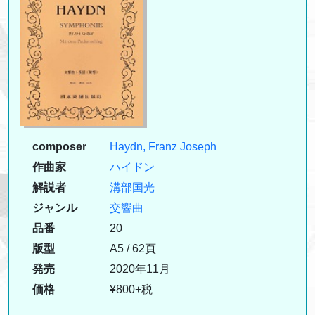
composer
Haydn, Franz Joseph
作曲家
ハイドン
解説者
溝部国光
ジャンル
交響曲
品番
20
版型
A5 / 62頁
発売
2020年11月
価格
¥800+税