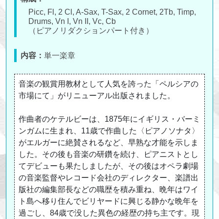
Picc, Fl, 2 Cl, A-Sax, T-Sax, 2 Cornet, 2Tb, Timp,
Drums, Vn I, Vn II, Vc, Cb
（ピアノリダクションパート付き）
内容：
単一楽章
音楽の観賞用教材として人気を誇った「ペルシアの
市場にて」がリニューアル出版されました。
作曲者のケテルビーは、1875年にイギリス・バーミ
ンガムに生まれ、11歳で作曲した〈ピアノソナタ〉
がエルガーに絶賛されるなど、早熟な才能を示しま
した。その後も音楽の研鑽を続け、ピアニストとし
てデビューも果たしましたが、その後はオペラ劇場
の音楽監督やレコード会社のディレクター、楽譜出
版社の編集部長などの職歴を積み重ね、晩年はワイ
ト島へ移り住んでビリヤードに興じる静かな晩年を
過ごし、84歳で没した異色の経歴の持ち主です。現