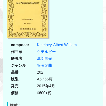
composer
Ketelbey, Albert William
作曲家
ケテルビー
解説者
溝部国光
ジャンル
管弦楽曲
品番
202
版型
A5 / 56頁
発売
2015年4月
価格
¥600+税
構成：