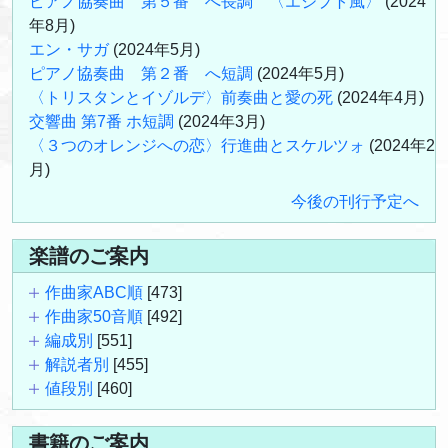
ピアノ協奏曲 第５番 へ長調 〈エジプト風〉
(2024
年8月)
エン・サガ
(2024年5月)
ピアノ協奏曲 第２番 へ短調
(2024年5月)
〈トリスタンとイゾルデ〉前奏曲と愛の死
(2024年4月)
交響曲 第7番 ホ短調
(2024年3月)
〈３つのオレンジへの恋〉行進曲とスケルツォ
(2024年2
月)
今後の刊行予定へ
楽譜のご案内
作曲家ABC順
[473]
作曲家50音順
[492]
編成別
[551]
解説者別
[455]
値段別
[460]
書籍のご案内