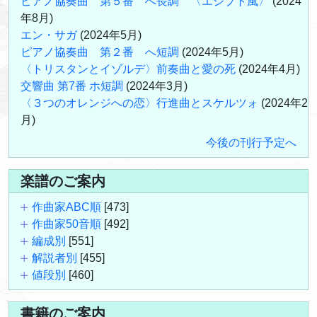
ピアノ協奏曲 第５番 へ長調 〈エジプト風〉
(2024
年8月)
エン・サガ
(2024年5月)
ピアノ協奏曲 第２番 へ短調
(2024年5月)
〈トリスタンとイゾルデ〉前奏曲と愛の死
(2024年4月)
交響曲 第7番 ホ短調
(2024年3月)
〈３つのオレンジへの恋〉行進曲とスケルツォ
(2024年2
月)
今後の刊行予定へ
楽譜のご案内
作曲家ABC順
[473]
作曲家50音順
[492]
編成別
[551]
解説者別
[455]
値段別
[460]
書籍のご案内